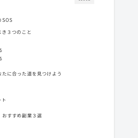
SOS
べき３つのこと
る
る
なたに合った道を見つけよう
ート
！おすすめ副業３選